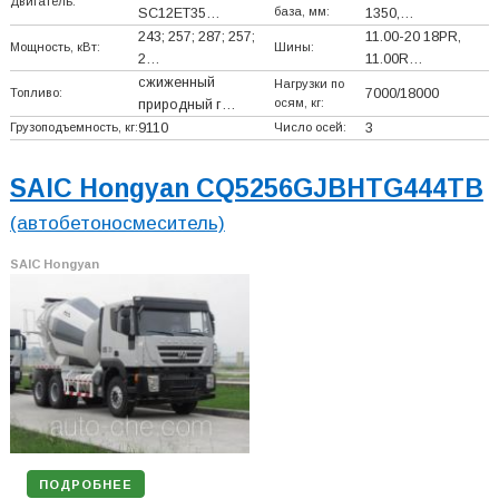
Двигатель:
база, мм:
SC12ET35…
1350,…
243; 257; 287; 257;
11.00-20 18PR,
Мощность, кВт:
Шины:
2…
11.00R…
сжиженный
Нагрузки по
Топливо:
7000/18000
осям, кг:
природный г…
Грузоподъемность, кг:
9110
Число осей:
3
SAIC Hongyan CQ5256GJBHTG444TB
(автобетоносмеситель)
SAIC Hongyan
ПОДРОБНЕЕ