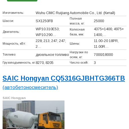
Изготовитель:
Wuhu CIMC Ruijiang Automobile Co., Ltd.
(Китай)
Полная
Шасси:
SX1250FB
25000
масса, кг:
WP10.310E53;
4375+
1400, 4975+
Колесная
Двигатель:
база, мм:
WP10.290…
1400,…
228; 213; 247; 247;
11.00-20 18PR,
Мощность, кВт:
Шины:
2…
11.00R…
Нагрузки по
Топливо:
дизельное топливо
7000/18000
осям, кг:
Грузоподъемность, кг:
8270, 8205
Число осей:
3
SAIC Hongyan CQ5316GJBHTG366TB
(автобетоносмеситель)
SAIC Hongyan