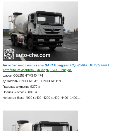
Автобетоносмеситель SAIC Hongyan
CQ5256GJBHTVG444H
Автобетоносмесители (миксеры) SAIC Hongyan
Шасси: CQ1256HTVG40-474
Двигатель: F2CCE611A*L; F2CCE611B*L
Грузоподъемность: 9270 кг
Полная масса: 25000 кг
Колесная база: 4000+
1400, 4200+
1400, 4400+
1400,…