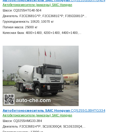
Автобетоносмесители (миксеры) SAIC Hongyan
Шасси: CQ3255HTG40-504
Двигатель: F2CE3681G*P; F2CE3681E*P; F3BEE681D*…
Грузоподъемность: 10620, 10070 кг
Полная масса: 25000 кг
Колесная база: 4000+
1400, 4200+
1400, 4400+
1400,…
Автобетоносмеситель SAIC Hongyan
CQ5255GJBHTG334
Автобетоносмесители (миксеры) SAIC Hongyan
Шасси: CQ3255HMG33-384
Двигатель: F2CE3681H*P; SC10E300Q4; SC10E320Q4;…