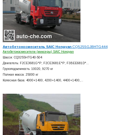
Автобетоносмеситель SAIC Hongyan
CQ5255GJBHTG444
Автобетоносмесители (миксеры) SAIC Hongyan
Шасси: CQ3255HTG40-504
Двигатель: F2CE3681G*P; F2CE3681E*P; F3BEE681D*…
Грузоподъемность: 10020, 9270 кг
Полная масса: 25000 кг
Колесная база: 4000+
1400, 4200+
1400, 4400+
1400,…