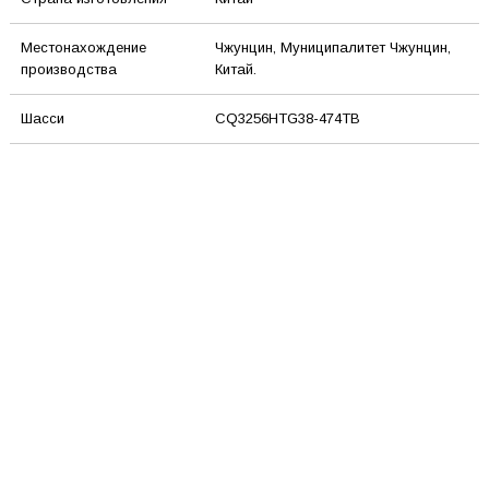
Местонахождение
Чжунцин, Муниципалитет Чжунцин,
производства
Китай.
Шасси
CQ3256HTG38-474TB