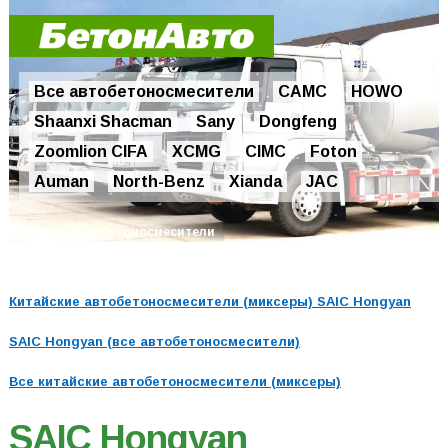
Все автобетоносмесители
CAMC
HOWO
Shaanxi Shacman
Sany
Dongfeng
Zoomlion CIFA
XCMG
CIMC
Foton
Auman
North-Benz
Xianda
JAC
Китайские
авто
бетоносмесители
Китайские автобетоносмесители (миксеры) SAIC Hongyan
SAIC Hongyan (все автобетоносмесители)
Все китайские автобетоносмесители (миксеры)
SAIC Hongyan