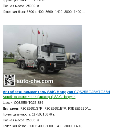
Грузоподъемность: 12000 кг
Полная масса: 25000 кг
Колесная база: 3300+
1400, 3600+
1400, 3800+
1400,…
Автобетоносмеситель SAIC Hongyan
CQ5255GJBHTG384
Автобетоносмесители (миксеры) SAIC Hongyan
Шасси: CQ3255HTG33-384
Двигатель: F2CE3681G*P; F2CE3681E*P; F3BEE681D*…
Грузоподъемность: 11750, 10670 кг
Полная масса: 25000 кг
Колесная база: 3300+
1400, 3600+
1400, 3800+
1400,…