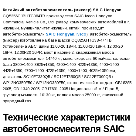
Китайский автобетоносмеситель (миксер) SAIC Hongyan
CQ5256GJBHTG384TB производства SAIC Iveco Hongyan
Commercial Vehicle Co., Ltd. (завод коммерческих автомобилей в г.
Чжунцин, муниципалитет Чжунцин, Китай; производит
автобетоносмесители
SAIC Hongyan
,
Iveco
); автобетоносмеситель
(миксер) изготовлен на базе шасси CQ3256HTG38-474TB.
Установлена АБС, шины 11.00-20 18PR, 11.00R20 18PR, 12.00-20
18PR, 12.00R20 16PR, мест в кабине 2, снаряженная масса
автобетоносмесителя 14740 кг, макс. скорость 80 км/час, колесная
база 3800+1400, 3825+1350, 4200+1400, 4225+1350, 4400+1400,
4425+1350, 4700+1400, 4725+1350, 4000+1400, 4025+1350 мм,
двигатель SC10ET330Q5 / SC12ET350Q5 / SC12ET390Q5 /
WP12NG350E50 / WP12NG380E50, экологический стандарт GB18285-
2005, GB11340-2005, GB17691-2005 Национальный V / Евро-5,
грузоподъемность 10130 кг, полная масса 25000 кг, сжиженный
природный газ.
Технические характеристики
автобетоносмесителя SAIC