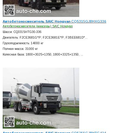
Автобетоносмеситель SAIC Hongyan
CQ5315GJBHXG336
Автобетоносмесители (миксеры) SAIC Hongyan
Шасси: CQ3315HTG30-336
Двигатель: F2CE3681G*P; F2CE3681E*P; F3BEE681D*…
Грузоподъемность: 14000 кг
Полная масса: 31000 кг
Колесная база: 1800+
3025+
1350, 1800+
3325+
1350, …
Автобетоносмеситель SAIC Hongyan
CQ5255GJBHTG424