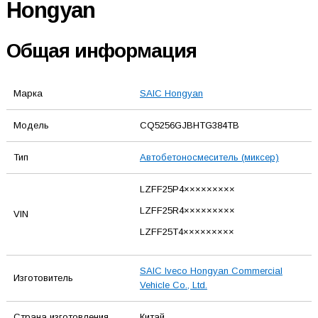
Hongyan
Общая информация
Марка
SAIC Hongyan
Модель
CQ5256GJBHTG384TB
Тип
Автобетоносмеситель (миксер)
LZFF25P4×××××××××
LZFF25R4×××××××××
VIN
LZFF25T4×××××××××
SAIC Iveco Hongyan Commercial
Изготовитель
Vehicle Co., Ltd.
Страна изготовления
Китай