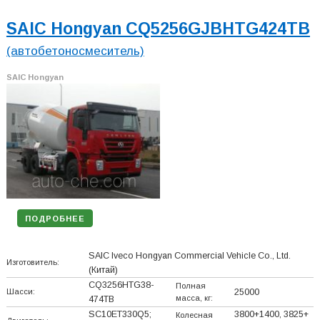
SAIC Hongyan CQ5256GJBHTG424TB
(автобетоносмеситель)
SAIC Hongyan
ПОДРОБНЕЕ
SAIC Iveco Hongyan Commercial Vehicle Co., Ltd.
Изготовитель:
(Китай)
CQ3256HTG38-
Полная
Шасси:
25000
масса, кг:
474TB
SC10ET330Q5;
3800+
1400, 3825+
Колесная