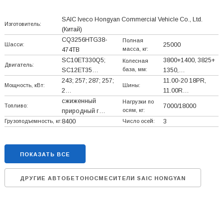
SAIC Iveco Hongyan Commercial Vehicle Co., Ltd.
Изготовитель:
(Китай)
CQ3256HTG38-
Полная
Шасси:
25000
масса, кг:
474TB
SC10ET330Q5;
3800+
1400, 3825+
Колесная
Двигатель:
база, мм:
SC12ET35…
1350,…
243; 257; 287; 257;
11.00-20 18PR,
Мощность, кВт:
Шины:
2…
11.00R…
сжиженный
Нагрузки по
Топливо:
7000/18000
осям, кг:
природный г…
Грузоподъемность, кг:
8400
Число осей:
3
ПОКАЗАТЬ ВСЕ
ДРУГИЕ АВТОБЕТОНОСМЕСИТЕЛИ SAIC HONGYAN