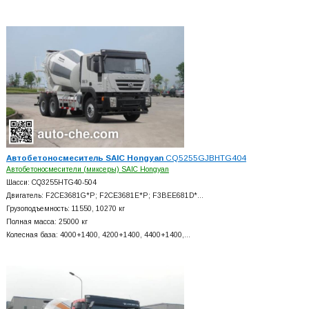
Автобетоносмеситель SAIC Hongyan
CQ5255GJBHTG404
Автобетоносмесители (миксеры) SAIC Hongyan
Шасси: CQ3255HTG40-504
Двигатель: F2CE3681G*P; F2CE3681E*P; F3BEE681D*…
Грузоподъемность: 11550, 10270 кг
Полная масса: 25000 кг
Колесная база: 4000+
1400, 4200+
1400, 4400+
1400,…