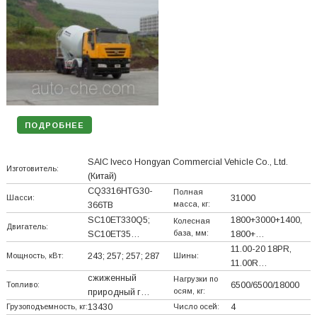
ПОДРОБНЕЕ
SAIC Iveco Hongyan Commercial Vehicle Co., Ltd.
Изготовитель:
(Китай)
CQ3316HTG30-
Полная
Шасси:
31000
масса, кг:
366TB
SC10ET330Q5;
1800+
3000+
1400,
Колесная
Двигатель:
база, мм:
SC10ET35…
1800+
…
11.00-20 18PR,
Мощность, кВт:
243; 257; 257; 287
Шины:
11.00R…
сжиженный
Нагрузки по
Топливо:
6500/6500/18000
осям, кг:
природный г…
Грузоподъемность, кг:
13430
Число осей:
4