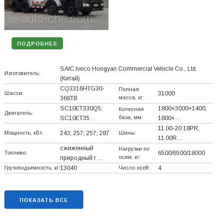
ПОДРОБНЕЕ
SAIC Iveco Hongyan Commercial Vehicle Co., Ltd.
Изготовитель:
(Китай)
CQ3316HTG30-
Полная
Шасси:
31000
масса, кг:
366TB
SC10ET330Q5;
1800+
3000+
1400,
Колесная
Двигатель:
база, мм:
SC10ET35…
1800+
…
11.00-20 18PR,
Мощность, кВт:
243; 257; 257; 287
Шины:
11.00R…
сжиженный
Нагрузки по
Топливо:
6500/6500/18000
осям, кг:
природный г…
Грузоподъемность, кг:
13040
Число осей:
4
ПОКАЗАТЬ ВСЕ