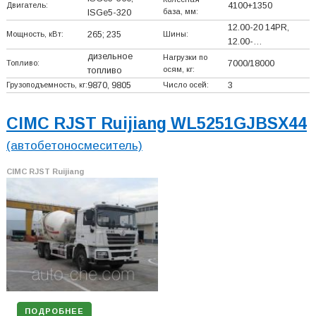
Двигатель:
4100+
1350
база, мм:
ISGe5-320
12.00-20 14PR,
Мощность, кВт:
265; 235
Шины:
12.00-…
дизельное
Нагрузки по
Топливо:
7000/18000
осям, кг:
топливо
Грузоподъемность, кг:
9870, 9805
Число осей:
3
CIMC RJST Ruijiang WL5251GJBSX44
(автобетоносмеситель)
CIMC RJST Ruijiang
ПОДРОБНЕЕ