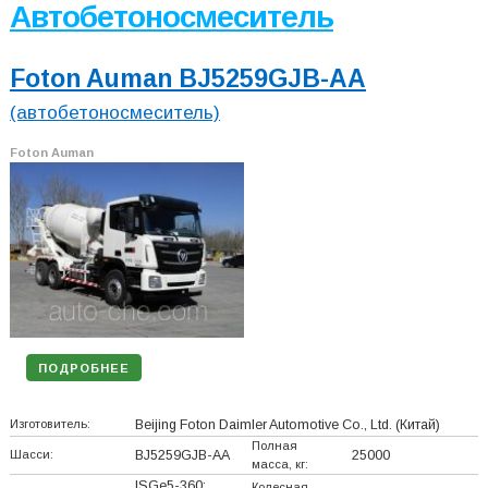
Автобетоносмеситель
Foton Auman BJ5259GJB-AA
(автобетоносмеситель)
Foton Auman
ПОДРОБНЕЕ
Изготовитель:
Beijing Foton Daimler Automotive Co., Ltd.
(Китай)
Полная
Шасси:
BJ5259GJB-AA
25000
масса, кг:
ISGe5-360;
Колесная