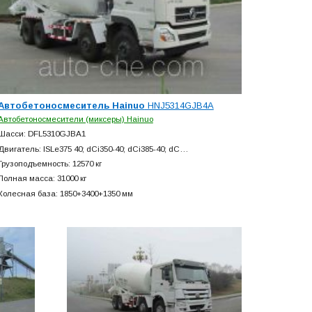
Автобетоносмеситель Hainuo
HNJ5314GJB4A
Автобетоносмесители (миксеры) Hainuo
Шасси: DFL5310GJBA1
Двигатель: ISLe375 40; dCi350-40; dCi385-40; dC…
Грузоподъемность: 12570 кг
Полная масса: 31000 кг
Колесная база: 1850+
3400+
1350 мм