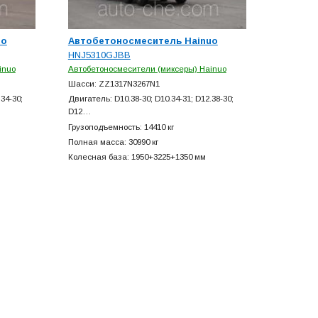
uo
Автобетоносмеситель Hainuo
HNJ5310GJBB
inuo
Автобетоносмесители (миксеры) Hainuo
Шасси: ZZ1317N3267N1
34-30;
Двигатель: D10.38-30; D10.34-31; D12.38-30;
D12…
Грузоподъемность: 14410 кг
Полная масса: 30990 кг
Колесная база: 1950+
3225+
1350 мм