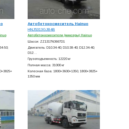
uo
Автобетоносмеситель Hainuo
HNJ5313GJB4B
inuo
Автобетоносмесители (миксеры) Hainuo
Шасси: ZZ1317N3667D1
34-50;
Двигатель: D10.34-40; D10.38-40; D12.34-40;
D12…
Грузоподъемность: 12220 кг
Полная масса: 31000 кг
0+
3825+
Колесная база: 1800+
3600+
1350, 1800+
3825+
1350 мм