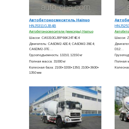
Автобетоносмеситель Hainuo
Автобе
HNJ5311GJB4B
HNJ525
Автобетоносмесители (миксеры) Hainuo
Автобето
Шасси: CA5310GJBP66K24T4E4
Шасси: 
Двигатель: CA6DM2-42E4; CA6DM2-39E4;
Двигатель
CA6DM2-37E…
D12…
Грузоподъемность: 13210, 12150 кг
Грузопод
Полная масса: 31000 кг
Полная м
Колесная база: 2100+
3200+
1350, 2100+
3600+
Колесная
1350 мм