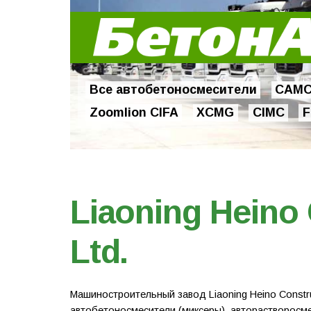
Все автобетоносмесители
CAM
Zoomlion CIFA
XCMG
CIMC
F
Liaoning Heino
Ltd.
Машиностроительный завод Liaoning Heino Construc
автобетоносмесители (миксеры), авторастворосм