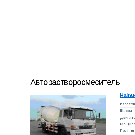
Авторастворосмеситель
Hainu
Изготов
Шасси:
Двигате
Мощност
Полная 