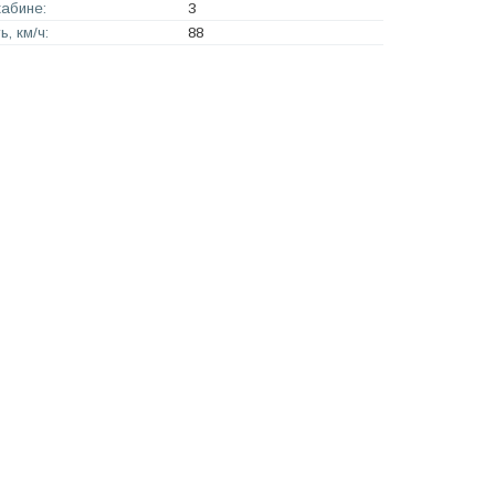
кабине:
3
, км/ч:
88