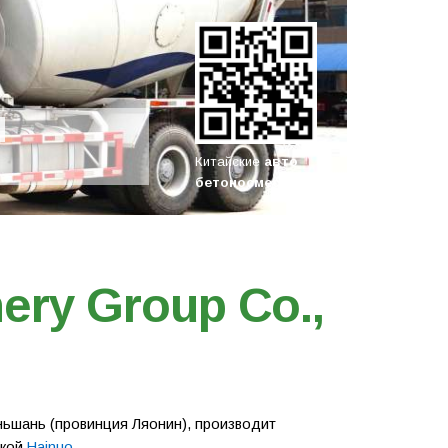
Китайские
авто
бетоносмесители
ery Group Co.,
 Аньшань (провинция Ляонин), производит
ркой
Hainuo
.