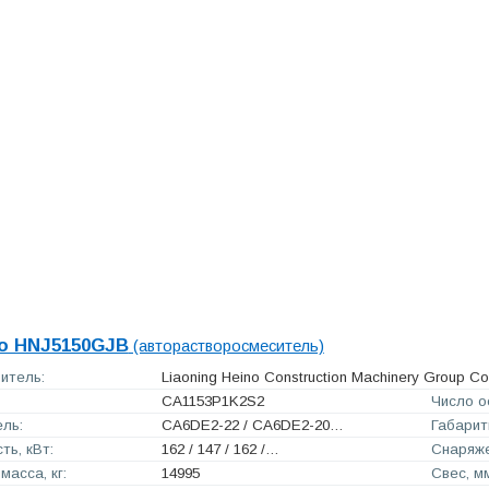
o HNJ5150GJB
(авторастворосмеситель)
итель:
Liaoning Heino Construction Machinery Group Co.
CA1153P1K2S2
Число о
ль:
CA6DE2-22 / CA6DE2-20…
Габарит
ь, кВт:
162 / 147 / 162 /…
Снаряже
масса, кг:
14995
Свес, м