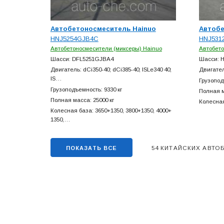
Автобетоносмеситель Hainuo
Автобе
HNJ5254GJB4C
HNJ531
Автобетоносмесители (миксеры) Hainuo
Автобето
Шасси: DFL5251GJBA4
Шасси: H
Двигатель: dCi350-40; dCi385-40; ISLe340 40;
Двигате
IS…
Грузопод
Грузоподъемность: 9330 кг
Полная м
Полная масса: 25000 кг
Колесная
Колесная база: 3650+
1350, 3800+
1350, 4000+
1350,…
54 КИТАЙСКИХ АВТ
ПОКАЗАТЬ ВСЕ