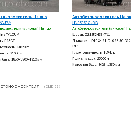
тоносмеситель Hainuo
Автобетоносмеситель Hain
2GJBA
HNJ5253GJBD
носмесители (миксеры) Hainuo
Автобетоносмесители (миксеры) Ha
ino FY1EUV II
Шасси: ZZ1257N3647N1
ль: E13CTL
Двигатель: D10.34-31; D10.38-30; D12.
D12…
ъемность: 14820 кг
Грузоподъемность: 10945 кг
асса: 31000 кг
Полная масса: 25000 кг
 база: 1850+
3500+
1310 мм
Колесная база: 3625+
1350 мм
ОБЕТОНОСМЕСИТЕЛЯ
(ЕЩЕ 39)