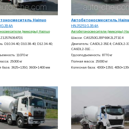
тоносмеситель Hainuo
Автобетоносмеситель Hain
3GJB4A
HNJ5251GJB4A
носмесители (миксеры) Hainuo
Автобетоносмесители (миксеры) Ha
ZZ1257N3647D1
Шасси: CA5250GJBP66K2L2T1E4
: D10.34-40; D10.38-40; D12.34-40;
Двигатель: CA6DL2-35E4; CA6DL2-3
CA6DL2-31E…
ъемность: 11070 кг
Грузоподъемность: 8770 кг
асса: 25000 кг
Полная масса: 25000 кг
 база: 3625+
1350, 3600+
1400 мм
Колесная база: 4300+
1350, 4050+
135