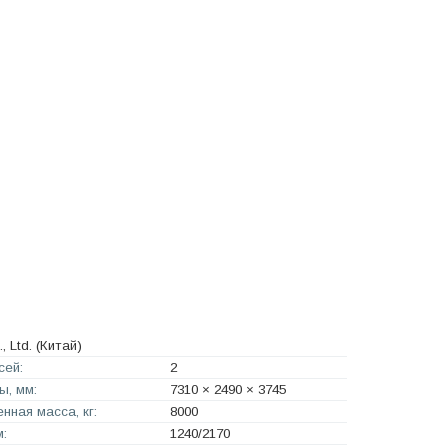
, Ltd.
(Китай)
сей:
2
ы, мм:
7310 × 2490 × 3745
нная масса, кг:
8000
м:
1240/2170