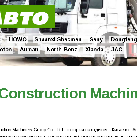
C
HOWO
Shaanxi Shacman
Sany
Dongfeng
oton
Auman
North-Benz
Xianda
JAC
 Construction Machin
tion Machinery Group Co., Ltd., который находится в Китае в г.
есители (миксеры растворосмесители), бетоносмесители под ма