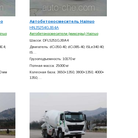
uo
Автобетоносмеситель Hainuo
HNJ5254GJB4A
inuo
Автобетоносмесители (миксеры) Hainuo
Шасси: DFL5251GJBA4
3E4;
Двигатель: dCi350-40; dCi385-40; ISLe340 40;
IS…
Грузоподъемность: 10170 кг
Полная масса: 25000 кг
0 мм
Колесная база: 3650+
1350, 3800+
1350, 4000+
1350,…