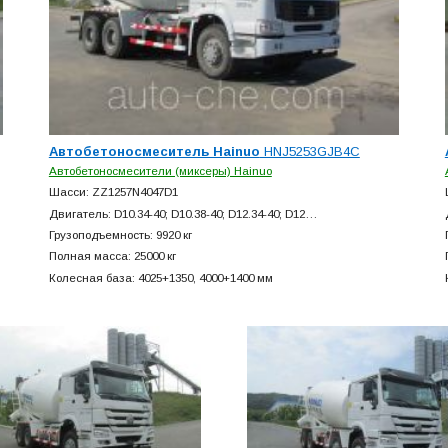
Автобетоносмеситель Hainuo
HNJ5253GJB4C
Автобетоносмесители (миксеры) Hainuo
Шасси: ZZ1257N4047D1
Двигатель: D10.34-40; D10.38-40; D12.34-40; D12…
Грузоподъемность: 9920 кг
Полная масса: 25000 кг
Колесная база: 4025+
1350, 4000+
1400 мм