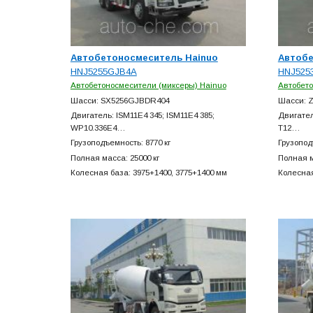
Автобетоносмеситель Hainuo
Автобе
HNJ5255GJB4A
HNJ525
Автобетоносмесители (миксеры) Hainuo
Автобето
Шасси: SX5256GJBDR404
Шасси: 
Двигатель: ISM11E4 345; ISM11E4 385;
Двигатель
WP10.336E4…
T12…
Грузоподъемность: 8770 кг
Грузопод
Полная масса: 25000 кг
Полная м
Колесная база: 3975+
1400, 3775+
1400 мм
Колесная