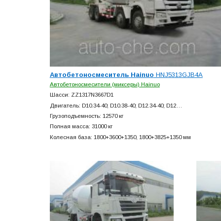
Автобетоносмеситель Hainuo
HNJ5313GJB4A
Автобетоносмесители (миксеры) Hainuo
Шасси: ZZ1317N3667D1
Двигатель: D10.34-40; D10.38-40; D12.34-40; D12…
Грузоподъемность: 12570 кг
Полная масса: 31000 кг
Колесная база: 1800+
3600+
1350, 1800+
3825+
1350 мм