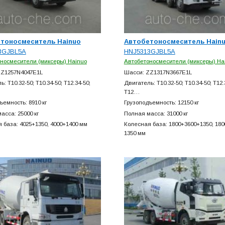
тоносмеситель Hainuo
Автобетоносмеситель Hain
3GJBL5A
HNJ5313GJBL5A
носмесители (миксеры) Hainuo
Автобетоносмесители (миксеры) Ha
ZZ1257N4047E1L
Шасси: ZZ1317N3667E1L
: T10.32-50; T10.34-50; T12.34-50;
Двигатель: T10.32-50; T10.34-50; T12.
T12…
ъемность: 8910 кг
Грузоподъемность: 12150 кг
асса: 25000 кг
Полная масса: 31000 кг
 база: 4025+
1350, 4000+
1400 мм
Колесная база: 1800+
3600+
1350, 180
1350 мм