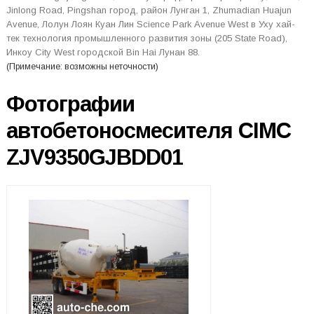
Jinlong Road, Pingshan город, район Лунган 1, Zhumadian Huajun
Avenue, Лолун Лоян Куан Лин Science Park Avenue West в Уху хай-
тек технология промышленного развития зоны (205 State Road),
Инкоу City West городской Bin Hai Лунан 88.
(Примечание: возможны неточности)
Фотографии
автобетоносмесителя CIMC
ZJV9350GJBDD01