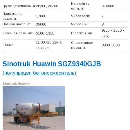
Нагрузки по
Грузоподъемность, кг:
26200, 26700
-/18000
осям, кг:
Нагрузка на
17000
Число осей:
2
седло, кг:
Полная масса, кг:
35000
Число шин:
8
9255 × 2550 ×
Колесная база, мм:
5100+
1310
Габариты, мм:
3765
11.00R20 12PR,
Снаряженная
Шины:
8800, 8300
масса, кг:
11R22.5…
Sinotruk Huawin SGZ9340GJB
(полуприцеп бетоносмеситель)
Sinotruk Huawin