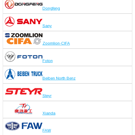
Dongfeng
Sany
Zoomlion-CIFA
Foton
Beiben North Benz
Steyr
Xianda
FAW