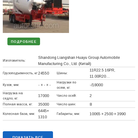
ПОДРОБНЕЕ
Shandong Liangshan Huayu Group Automobile
Изготовитель:
Manufacturing Co., Ltd.
(Китай)
11R22.5 16PR,
Грузоподъемность, кг:
24550
Шины:
11.00R20…
Нагрузки по
Кузов, мм:
- × - × -
-/18000
осям, кг:
Нагрузка на
17000
Число осей:
2
седло, кг:
Полная масса, кг:
35000
Число шин:
8
6445+
Колесная база, мм:
Габариты, мм:
10065 × 2500 × 3990
1310
ПОКАЗАТЬ ВСЕ