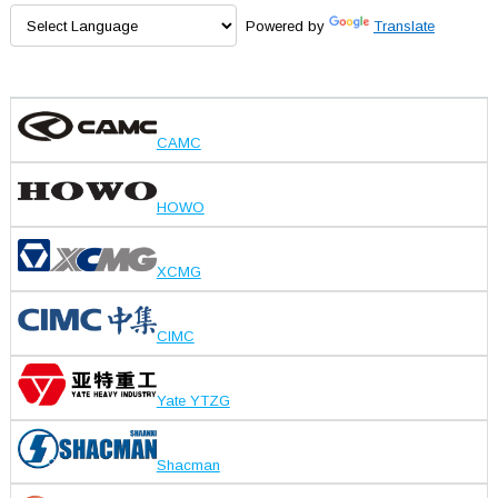
Powered by
Translate
CAMC
HOWO
XCMG
CIMC
Yate YTZG
Shacman