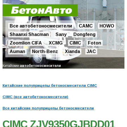
Все автобетоносмесители
CAMC
HOWO
Shaanxi Shacman
Sany
Dongfeng
Zoomlion CIFA
XCMG
CIMC
Foton
Auman
North-Benz
Xianda
JAC
Китайские
авто
бетоносмесители
Китайские полуприцепы бетоносмесители CIMC
CIMC (все автобетоносмесители)
Все китайские полуприцепы бетоносмесители
CIMC ZJV9350GJBDD01