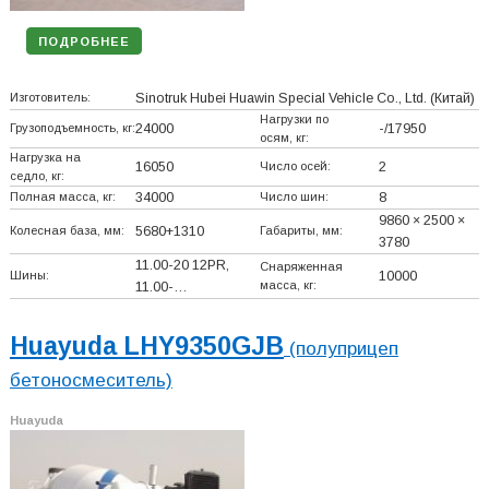
ПОДРОБНЕЕ
Изготовитель:
Sinotruk Hubei Huawin Special Vehicle Co., Ltd.
(Китай)
Нагрузки по
Грузоподъемность, кг:
24000
-/17950
осям, кг:
Нагрузка на
16050
Число осей:
2
седло, кг:
Полная масса, кг:
34000
Число шин:
8
9860 × 2500 ×
Колесная база, мм:
5680+
1310
Габариты, мм:
3780
11.00-20 12PR,
Снаряженная
Шины:
10000
масса, кг:
11.00-…
Huayuda LHY9350GJB
(полуприцеп
бетоносмеситель)
Huayuda