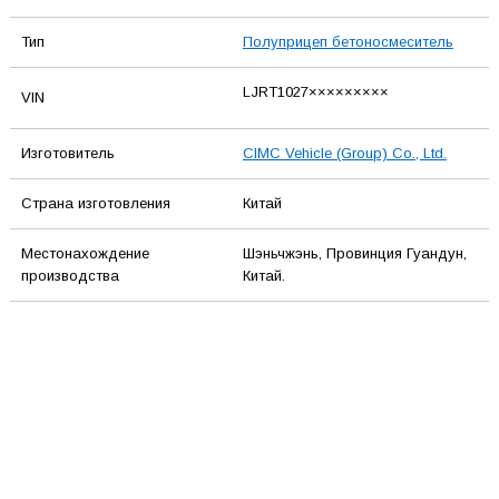
Тип
Полуприцеп бетоносмеситель
LJRT1027×××××××××
VIN
Изготовитель
CIMC Vehicle (Group) Co., Ltd.
Страна изготовления
Китай
Местонахождение
Шэньчжэнь, Провинция Гуандун,
производства
Китай.