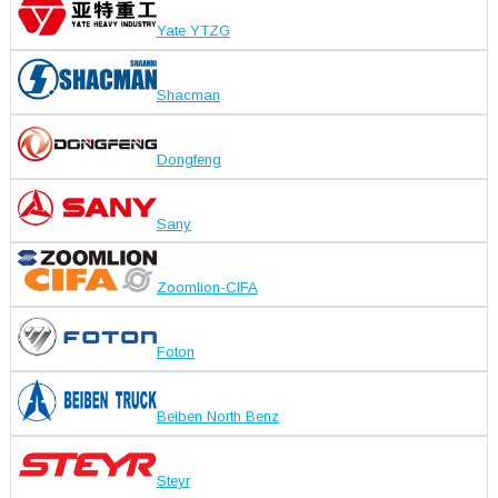
Yate YTZG
Shacman
Dongfeng
Sany
Zoomlion-CIFA
Foton
Beiben North Benz
Steyr