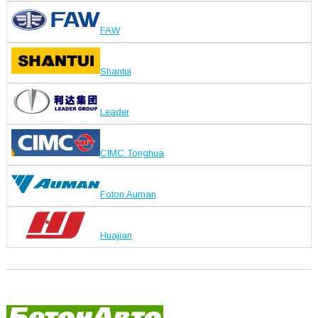
FAW
Shantui
Leader
CIMC Tonghua
Foton Auman
Huajian