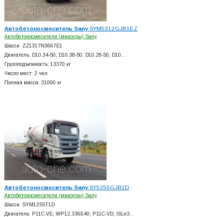
Автобетоносмеситель Sany
SYM5312GJB1EZ
Автобетоносмесители (миксеры) Sany
Шасси: ZZ1317N3667E1
Двигатель: D10.34-50; D10.38-50; D10.28-50; D10…
Грузоподъемность: 13370 кг
Число мест: 2 чел.
Полная масса: 31000 кг
Автобетоносмеситель Sany
SY5255GJB1D
Автобетоносмесители (миксеры) Sany
Шасси: SYM1255T1D
Двигатель: P11C-VE; WP12.336E40; P11C-VD; ISLe3…