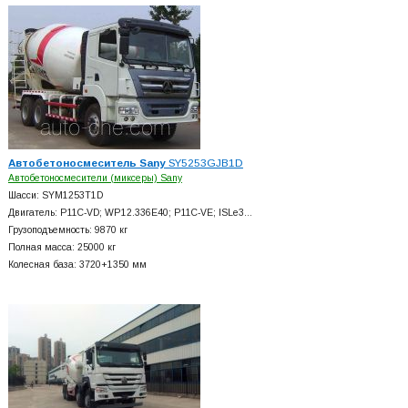
Автобетоносмеситель Sany
SY5253GJB1D
Автобетоносмесители (миксеры) Sany
Шасси: SYM1253T1D
Двигатель: P11C-VD; WP12.336E40; P11C-VE; ISLe3…
Грузоподъемность: 9870 кг
Полная масса: 25000 кг
Колесная база: 3720+
1350 мм