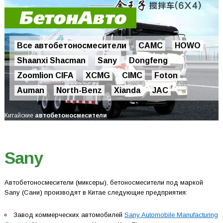
Все автобетоносмесители
CAMC
HOWO
Shaanxi Shacman
Sany
Dongfeng
Zoomlion CIFA
XCMG
CIMC
Foton
Auman
North-Benz
Xianda
JAC
Китайские
авто
бетоносмесители
Sany
Автобетоносмесители (миксеры), бетоносмесители под маркой
Sany (Сани) производят в Китае следующие предприятия:
Завод коммерческих автомобилей
Sany Automobile Manufacturing