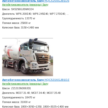
Автобетоносмеситель Sany
HQC5250GJB1DS
Автобетоносмесители (миксеры) Sany
Шасси: SX5256GJBMK324
Двигатель: WP6.200E40; WP6.245E40; WP7.270E40; …
Грузоподъемность: 13370 кг
Полная масса: 25000 кг
Колесная база: 3150+
1400 мм
Автобетоносмеситель Sany
HQC5316GJB1DZ
Автобетоносмесители (миксеры) Sany
Шасси: ZZ1315N3063D1
Двигатель: MC07.31-40; MC07.34-40; MC07.35-40
Грузоподъемность: 18470 кг
Полная масса: 31000 кг
Колесная база: 1800+
3050+
1350, 1800+
3025+
1400 мм