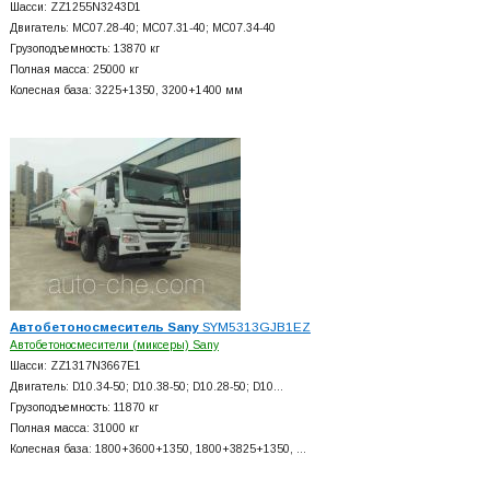
Шасси: ZZ1255N3243D1
Двигатель: MC07.28-40; MC07.31-40; MC07.34-40
Грузоподъемность: 13870 кг
Полная масса: 25000 кг
Колесная база: 3225+
1350, 3200+
1400 мм
Автобетоносмеситель Sany
SYM5313GJB1EZ
Автобетоносмесители (миксеры) Sany
Шасси: ZZ1317N3667E1
Двигатель: D10.34-50; D10.38-50; D10.28-50; D10…
Грузоподъемность: 11870 кг
Полная масса: 31000 кг
Колесная база: 1800+
3600+
1350, 1800+
3825+
1350, …