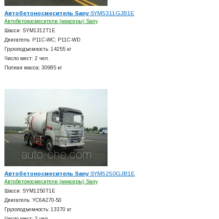
Автобетоносмеситель Sany
SYM5311GJB1E
Автобетоносмесители (миксеры) Sany
Шасси: SYM1312T1E
Двигатель: P11C-WC; P11C-WD
Грузоподъемность: 14255 кг
Число мест: 2 чел.
Полная масса: 30985 кг
Автобетоносмеситель Sany
SYM5250GJB1E
Автобетоносмесители (миксеры) Sany
Шасси: SYM1250T1E
Двигатель: YC6A270-50
Грузоподъемность: 13370 кг
Число мест: 2 чел.