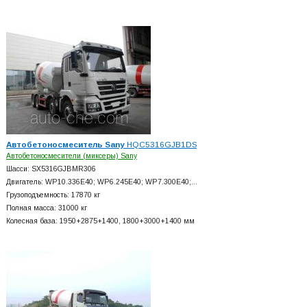
Автобетоносмеситель Sany
HQC5316GJB1DS
Автобетоносмесители (миксеры) Sany
Шасси: SX5316GJBMR306
Двигатель: WP10.336E40; WP6.245E40; WP7.300E40;…
Грузоподъемность: 17870 кг
Полная масса: 31000 кг
Колесная база: 1950+
2875+
1400, 1800+
3000+
1400 мм