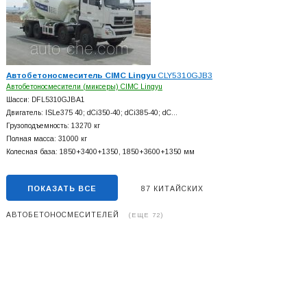
Автобетоносмеситель CIMC Lingyu
CLY5310GJB3
Автобетоносмесители (миксеры) CIMC Lingyu
Шасси: DFL5310GJBA1
Двигатель: ISLe375 40; dCi350-40; dCi385-40; dC…
Грузоподъемность: 13270 кг
Полная масса: 31000 кг
Колесная база: 1850+
3400+
1350, 1850+
3600+
1350 мм
ПОКАЗАТЬ ВСЕ
87 КИТАЙСКИХ
АВТОБЕТОНОСМЕСИТЕЛЕЙ
(ЕЩЕ 72)