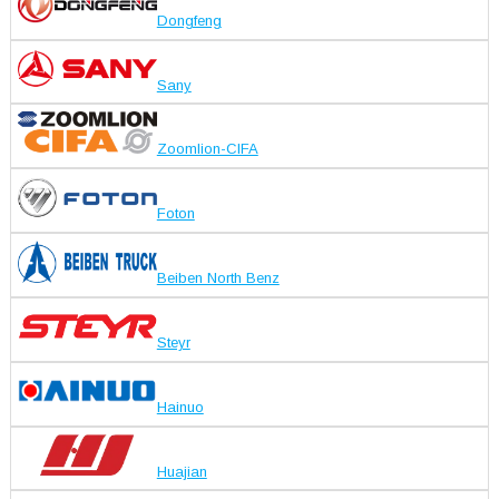
Dongfeng
Sany
Zoomlion-CIFA
Foton
Beiben North Benz
Steyr
Hainuo
Huajian