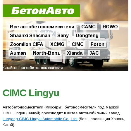
Все автобетоносмесители
CAMC
HOWO
Shaanxi Shacman
Sany
Dongfeng
Zoomlion CIFA
XCMG
CIMC
Foton
Auman
North-Benz
Xianda
JAC
Китайские
авто
бетоносмесители
CIMC Lingyu
Автобетоносмесители (миксеры), бетоносмесители под маркой
CIMC Lingyu (Линюй) производит в Китае автомобильный завод
Luoyang CIMC Lingyu Automobile Co., Ltd.
(Лоян, провинция Хэнань,
Китай).