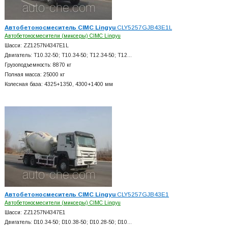
Автобетоносмеситель CIMC Lingyu
CLY5257GJB43E1L
Автобетоносмесители (миксеры) CIMC Lingyu
Шасси: ZZ1257N4347E1L
Двигатель: T10.32-50; T10.34-50; T12.34-50; T12…
Грузоподъемность: 8870 кг
Полная масса: 25000 кг
Колесная база: 4325+
1350, 4300+
1400 мм
Автобетоносмеситель CIMC Lingyu
CLY5257GJB43E1
Автобетоносмесители (миксеры) CIMC Lingyu
Шасси: ZZ1257N4347E1
Двигатель: D10.34-50; D10.38-50; D10.28-50; D10…