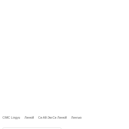
CIMC Lingyu
Линюй
Си-Ай-Эм-Си Линюй
Лингью