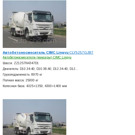
Автобетоносмеситель CIMC Lingyu
CLY5257GJB7
Автобетоносмесители (миксеры) CIMC Lingyu
Шасси: ZZ1257N4347D1
Двигатель: D10.34-40; D10.38-40; D12.34-40; D12…
Грузоподъемность: 8970 кг
Полная масса: 25000 кг
Колесная база: 4325+
1350, 4300+
1400 мм