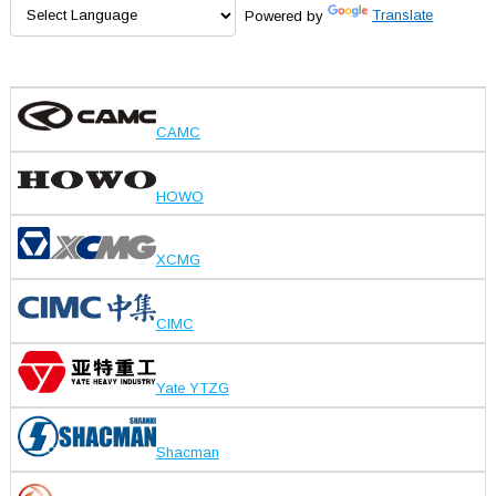
Powered by
Translate
CAMC
HOWO
XCMG
CIMC
Yate YTZG
Shacman