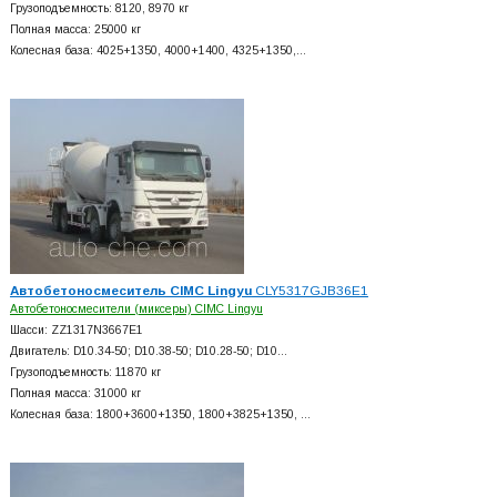
Грузоподъемность: 8120, 8970 кг
Полная масса: 25000 кг
Колесная база: 4025+
1350, 4000+
1400, 4325+
1350,…
Автобетоносмеситель CIMC Lingyu
CLY5317GJB36E1
Автобетоносмесители (миксеры) CIMC Lingyu
Шасси: ZZ1317N3667E1
Двигатель: D10.34-50; D10.38-50; D10.28-50; D10…
Грузоподъемность: 11870 кг
Полная масса: 31000 кг
Колесная база: 1800+
3600+
1350, 1800+
3825+
1350, …