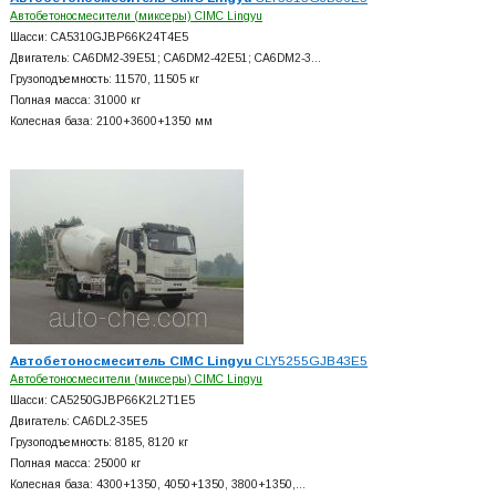
Автобетоносмесители (миксеры) CIMC Lingyu
Шасси: CA5310GJBP66K24T4E5
Двигатель: CA6DM2-39E51; CA6DM2-42E51; CA6DM2-3…
Грузоподъемность: 11570, 11505 кг
Полная масса: 31000 кг
Колесная база: 2100+
3600+
1350 мм
Автобетоносмеситель CIMC Lingyu
CLY5255GJB43E5
Автобетоносмесители (миксеры) CIMC Lingyu
Шасси: CA5250GJBP66K2L2T1E5
Двигатель: CA6DL2-35E5
Грузоподъемность: 8185, 8120 кг
Полная масса: 25000 кг
Колесная база: 4300+
1350, 4050+
1350, 3800+
1350,…