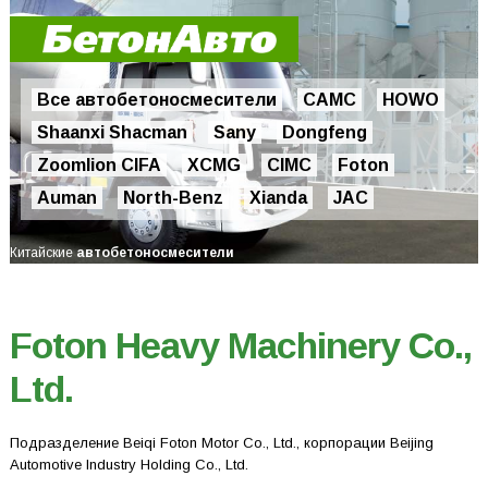
Все автобетоносмесители
CAMC
HOWO
Shaanxi Shacman
Sany
Dongfeng
Zoomlion CIFA
XCMG
CIMC
Foton
Auman
North-Benz
Xianda
JAC
Китайские
авто
бетоносмесители
Foton Heavy Machinery Co.,
Ltd.
Подразделение Beiqi Foton Motor Co., Ltd., корпорации Beijing
Automotive Industry Holding Co., Ltd.