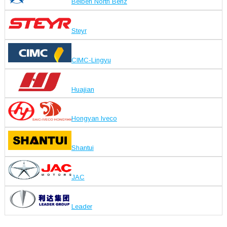
Beiben North Benz
Steyr
CIMC-Lingyu
Huajian
Hongyan Iveco
Shantui
JAC
Leader