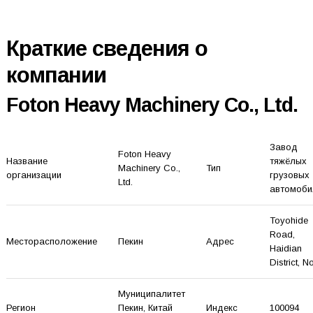
Краткие сведения о
компании
Foton Heavy Machinery Co., Ltd.
Завод
Foton Heavy
Название
тяжёлых
Machinery Co.,
Тип
организации
грузовых
Ltd.
автомоби
Toyohide
Road,
Месторасположение
Пекин
Адрес
Haidian
District, No
Муниципалитет
Регион
Пекин
, Китай
Индекс
100094