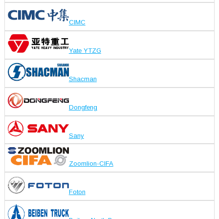
CIMC
Yate YTZG
Shacman
Dongfeng
Sany
Zoomlion-CIFA
Foton